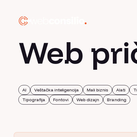
Web pri
AI
Veštačka inteligencija
Mali biznis
Alati
T
Tipografija
Fontovi
Web dizajn
Branding