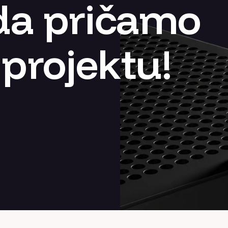
da pričamo
projektu!