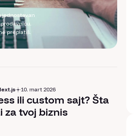
za jednostavan
-prodavnicu.
ne preplatiš.
ext.js
10. mart 2026
ss ili custom sajt? Šta
 za tvoj biznis