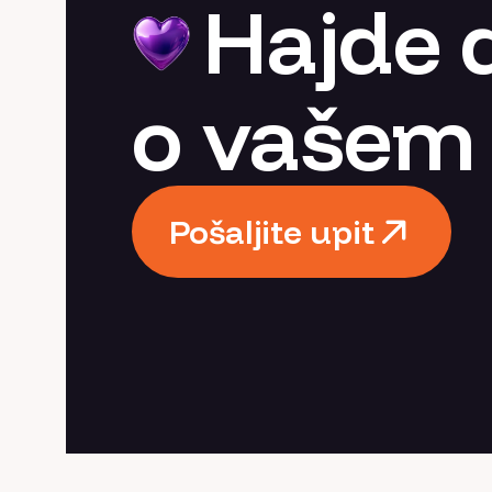
Hajde 
o vašem 
Pošaljite upit
Pošaljite upit