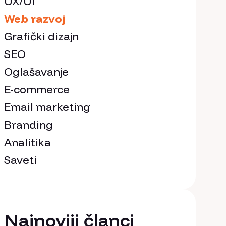
UX/UI
Web razvoj
Grafički dizajn
SEO
Oglašavanje
E-commerce
Email marketing
Branding
Analitika
Saveti
Najnoviji članci