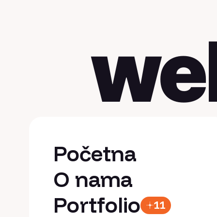
we
Početna
Početna
O nama
O nama
Portfolio
11