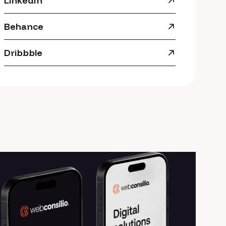
LinkedIn
Behance
Dribbble