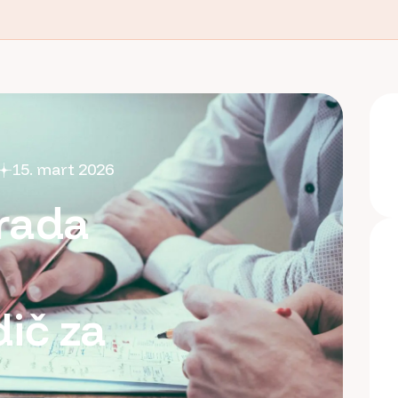
15. mart 2026
zrada
ič za