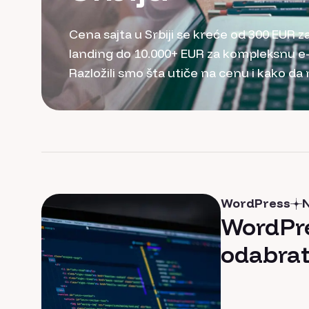
Cena sajta u Srbiji se kreće od 300 EUR 
landing do 10.000+ EUR za kompleksnu e
Razložili smo šta utiče na cenu i kako da 
WordPress
N
WordPre
odabrati