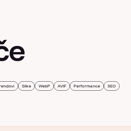
če
rendovi
Slike
WebP
AVIF
Performance
SEO