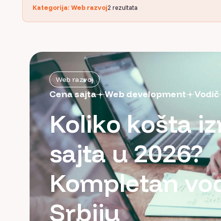
Kategorija: Web razvoj
2
rezultata
Web razvoj
Cena sajta
Web development
Vodič
Koliko košta i
sajta u 2026?
Kompletan vod
Srbiju