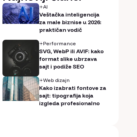
AI
Veštačka inteligencija
za male biznise u 2026:
praktičan vodič
Performance
SVG, WebP ili AVIF: kako
format slike ubrzava
sajt i podiže SEO
Web dizajn
Kako izabrati fontove za
sajt: tipografija koja
izgleda profesionalno