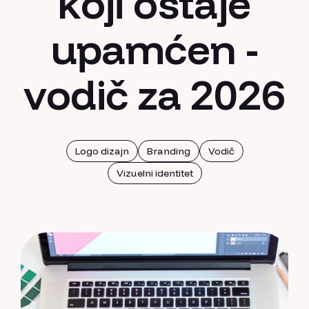
koji ostaje
upamćen -
vodič za 2026
Logo dizajn
Branding
Vodič
Vizuelni identitet