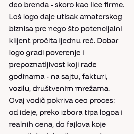
deo brenda - skoro kao lice firme.
Loš logo daje utisak amaterskog
biznisa pre nego što potencijalni
klijent pročita ijednu reč. Dobar
logo gradi poverenje i
prepoznatljivost koji rade
godinama - na sajtu, fakturi,
vozilu, društvenim mrežama.
Ovaj vodič pokriva ceo proces:
od ideje, preko izbora tipa logoa i
realnih cena, do fajlova koje