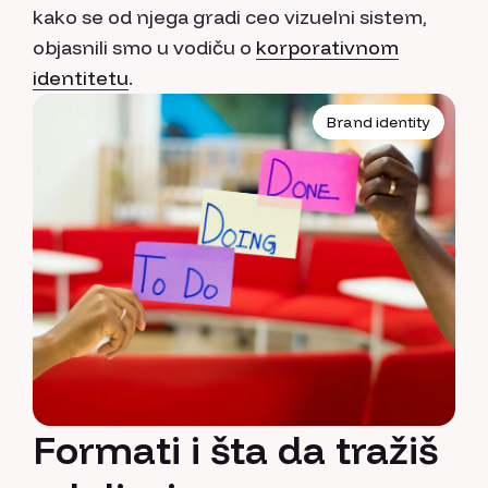
kako se od njega gradi ceo vizuelni sistem,
objasnili smo u vodiču o
korporativnom
identitetu
.
Brand identity
Formati i šta da tražiš