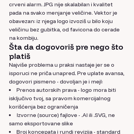
crveni alarm. JPG nije skalabilan i kvalitet
pada na svako menjanje veličine. Vektor je
obavezan: iz njega logo izvoziš u bilo koju
veličinu bez gubitka, od favicona do cerade
na kombiju.
Šta da dogovoriš pre nego što
platiš
Najviše problema u praksi nastaje jer se o
isporuci ne priča unapred. Pre uplate avansa,
dogovori pismeno - dovoljan je i mejl:
Prenos autorskih prava - logo mora biti
isključivo tvoj, sa pravom komercijalnog
korišćenja bez ograničenja
Izvorne (source) fajlove - .AI ili .SVG, ne
samo eksportovane slike
Broj koncepata i rundi revizija - standard