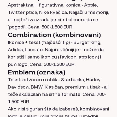
Apstraktna ili figurativna ikonica - Apple,
Twitter ptica, Nike kvačica. Najjači u memoriji,
ali najteži za izradu jer simbol mora da se
'pogodi'. Cena: 500-1.500 EUR.
Combination (kombinovani)
Ikonica + tekst (najčešći tip) - Burger King,
Adidas, Lacoste. Najpraktičniji jer možeš da
koristiš i samo ikonicu (favicon, app icon) i
pun logo. Cena: 500-1.200 EUR.
Emblem (oznaka)
Tekst zatvoren u oblik - Starbucks, Harley
Davidson, BMW. Klasičan, premium utisak - ali
teže skalabilan na sitne formate. Cena: 700-
1.500 EUR.
Ako nisi siguran šta da izabereš, kombinovani
logo je najsigurnija opcija za mali i srednji