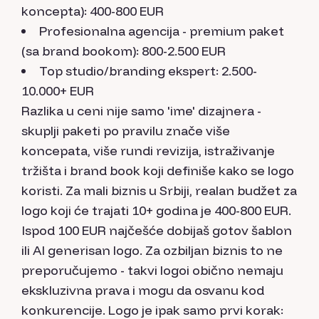
koncepta): 400-800 EUR
Profesionalna agencija - premium paket
(sa brand bookom): 800-2.500 EUR
Top studio/branding ekspert: 2.500-
10.000+ EUR
Razlika u ceni nije samo 'ime' dizajnera -
skuplji paketi po pravilu znače više
koncepata, više rundi revizija, istraživanje
tržišta i brand book koji definiše kako se logo
koristi. Za mali biznis u Srbiji, realan budžet za
logo koji će trajati 10+ godina je 400-800 EUR.
Ispod 100 EUR najčešće dobijaš gotov šablon
ili AI generisan logo. Za ozbiljan biznis to ne
preporučujemo - takvi logoi obično nemaju
ekskluzivna prava i mogu da osvanu kod
konkurencije. Logo je ipak samo prvi korak: