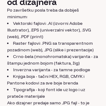
od dizajnera
Po završetku posla treba da dobiješ
minimum:
Vektorski fajlovi: .AI (izvorni Adobe
Illustrator), .EPS (univerzalni vektor), .SVG
(web), .PDF (print)
Raster fajlovi: .PNG sa transparentnom
pozadinom (web), .JPG (slike i prezentacije)
Crno-bela (monohromatska) varijanta - za
štampu jednom bojom (faktura, žig)
Inverzna varijanta - za tamne podloge
Knjiga boja - tačni HEX, RGB, CMYK i
Pantone kodovi za sve boje brenda
Tipografija - koji font ide uz logo i uz
prateće materijale
Ako dizajner predaje samo .JPG fajl - to je