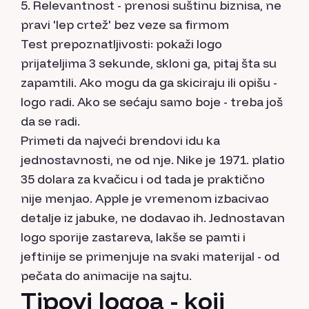
Relevantnost - prenosi suštinu biznisa, ne
pravi 'lep crtež' bez veze sa firmom
Test prepoznatljivosti: pokaži logo
prijateljima 3 sekunde, skloni ga, pitaj šta su
zapamtili. Ako mogu da ga skiciraju ili opišu -
logo radi. Ako se sećaju samo boje - treba još
da se radi.
Primeti da najveći brendovi idu ka
jednostavnosti, ne od nje. Nike je 1971. platio
35 dolara za kvačicu i od tada je praktično
nije menjao. Apple je vremenom izbacivao
detalje iz jabuke, ne dodavao ih. Jednostavan
logo sporije zastareva, lakše se pamti i
jeftinije se primenjuje na svaki materijal - od
pečata do animacije na sajtu.
Tipovi logoa - koji