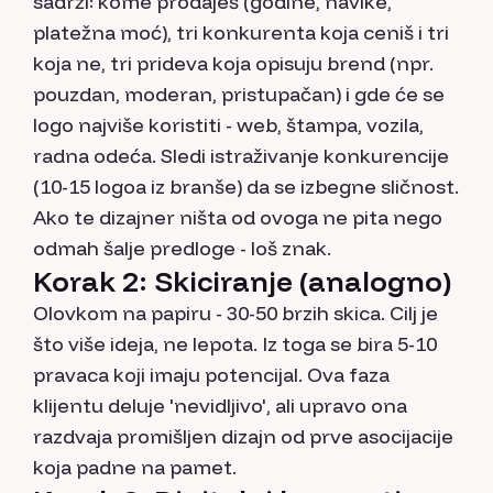
sadrži: kome prodaješ (godine, navike,
platežna moć), tri konkurenta koja ceniš i tri
koja ne, tri prideva koja opisuju brend (npr.
pouzdan, moderan, pristupačan) i gde će se
logo najviše koristiti - web, štampa, vozila,
radna odeća. Sledi istraživanje konkurencije
(10-15 logoa iz branše) da se izbegne sličnost.
Ako te dizajner ništa od ovoga ne pita nego
odmah šalje predloge - loš znak.
Korak 2: Skiciranje (analogno)
Olovkom na papiru - 30-50 brzih skica. Cilj je
što više ideja, ne lepota. Iz toga se bira 5-10
pravaca koji imaju potencijal. Ova faza
klijentu deluje 'nevidljivo', ali upravo ona
razdvaja promišljen dizajn od prve asocijacije
koja padne na pamet.