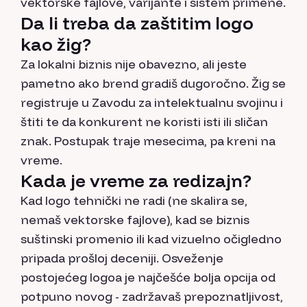
vektorske fajlove, varijante i sistem primene.
Da li treba da zaštitim logo
kao žig?
Za lokalni biznis nije obavezno, ali jeste
pametno ako brend gradiš dugoročno. Žig se
registruje u Zavodu za intelektualnu svojinu i
štiti te da konkurent ne koristi isti ili sličan
znak. Postupak traje mesecima, pa kreni na
vreme.
Kada je vreme za redizajn?
Kad logo tehnički ne radi (ne skalira se,
nemaš vektorske fajlove), kad se biznis
suštinski promenio ili kad vizuelno očigledno
pripada prošloj deceniji. Osveženje
postojećeg logoa je najčešće bolja opcija od
potpuno novog - zadržavaš prepoznatljivost,