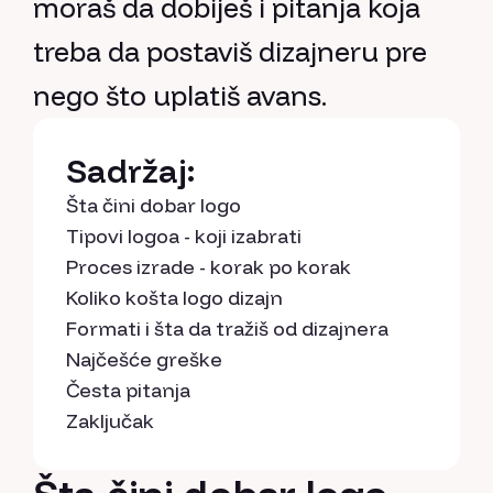
moraš da dobiješ i pitanja koja
treba da postaviš dizajneru pre
nego što uplatiš avans.
Sadržaj:
Šta čini dobar logo
Tipovi logoa - koji izabrati
Proces izrade - korak po korak
Koliko košta logo dizajn
Formati i šta da tražiš od dizajnera
Najčešće greške
Česta pitanja
Zaključak