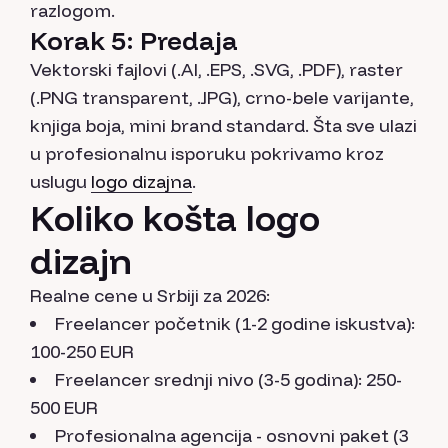
razlogom.
Korak 5: Predaja
Vektorski fajlovi (.AI, .EPS, .SVG, .PDF), raster
(.PNG transparent, .JPG), crno-bele varijante,
knjiga boja, mini brand standard. Šta sve ulazi
u profesionalnu isporuku pokrivamo kroz
uslugu
logo dizajna
.
Koliko košta logo
dizajn
Realne cene u Srbiji za 2026:
Freelancer početnik (1-2 godine iskustva):
100-250 EUR
Freelancer srednji nivo (3-5 godina): 250-
500 EUR
Profesionalna agencija - osnovni paket (3