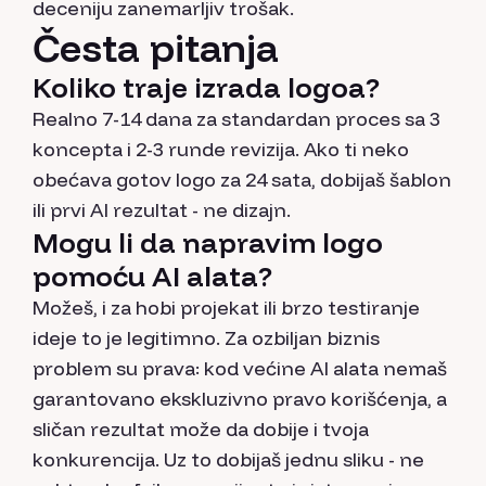
deceniju zanemarljiv trošak.
Česta pitanja
Koliko traje izrada logoa?
Realno 7-14 dana za standardan proces sa 3
koncepta i 2-3 runde revizija. Ako ti neko
obećava gotov logo za 24 sata, dobijaš šablon
ili prvi AI rezultat - ne dizajn.
Mogu li da napravim logo
pomoću AI alata?
Možeš, i za hobi projekat ili brzo testiranje
ideje to je legitimno. Za ozbiljan biznis
problem su prava: kod većine AI alata nemaš
garantovano ekskluzivno pravo korišćenja, a
sličan rezultat može da dobije i tvoja
konkurencija. Uz to dobijaš jednu sliku - ne