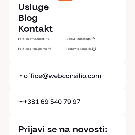
Portfolio
Usluge
Usluge
Blog
Blog
Kontakt
Kontakt
Politika privatnosti
Uslovi korišćenja
Politika privatnosti
Politika o kolačićima
Uslovi korišćenja
Postavke kolačića
Politika o kolačićima
Postavke kolačića
office@webconsilio.com
+381 69 540 79 97
Prijavi se na novosti: