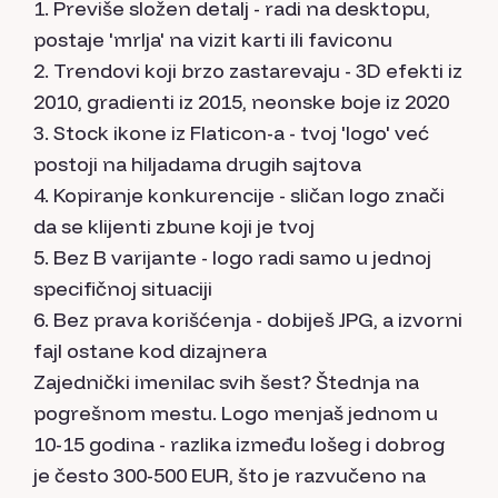
Previše složen detalj - radi na desktopu,
postaje 'mrlja' na vizit karti ili faviconu
Trendovi koji brzo zastarevaju - 3D efekti iz
2010, gradienti iz 2015, neonske boje iz 2020
Stock ikone iz Flaticon-a - tvoj 'logo' već
postoji na hiljadama drugih sajtova
Kopiranje konkurencije - sličan logo znači
da se klijenti zbune koji je tvoj
Bez B varijante - logo radi samo u jednoj
specifičnoj situaciji
Bez prava korišćenja - dobiješ JPG, a izvorni
fajl ostane kod dizajnera
Zajednički imenilac svih šest? Štednja na
pogrešnom mestu. Logo menjaš jednom u
10-15 godina - razlika između lošeg i dobrog
je često 300-500 EUR, što je razvučeno na