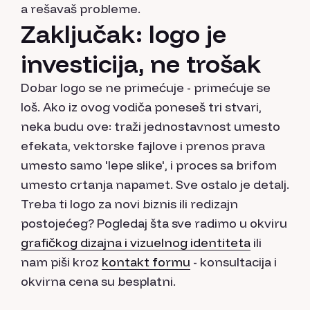
a rešavaš probleme.
Zaključak: logo je
investicija, ne trošak
Dobar logo se ne primećuje - primećuje se
loš. Ako iz ovog vodiča poneseš tri stvari,
neka budu ove: traži jednostavnost umesto
efekata, vektorske fajlove i prenos prava
umesto samo 'lepe slike', i proces sa brifom
umesto crtanja napamet. Sve ostalo je detalj.
Treba ti logo za novi biznis ili redizajn
postojećeg? Pogledaj šta sve radimo u okviru
grafičkog dizajna i vizuelnog identiteta
ili
nam piši kroz
kontakt formu
- konsultacija i
okvirna cena su besplatni.