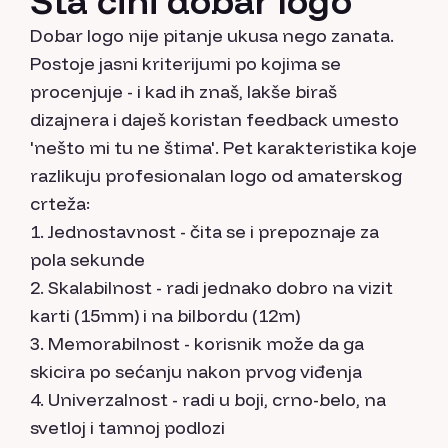
Šta čini dobar logo
Dobar logo nije pitanje ukusa nego zanata.
Postoje jasni kriterijumi po kojima se
procenjuje - i kad ih znaš, lakše biraš
dizajnera i daješ koristan feedback umesto
'nešto mi tu ne štima'. Pet karakteristika koje
razlikuju profesionalan logo od amaterskog
crteža:
Jednostavnost - čita se i prepoznaje za
pola sekunde
Skalabilnost - radi jednako dobro na vizit
karti (15mm) i na bilbordu (12m)
Memorabilnost - korisnik može da ga
skicira po sećanju nakon prvog viđenja
Univerzalnost - radi u boji, crno-belo, na
svetloj i tamnoj podlozi