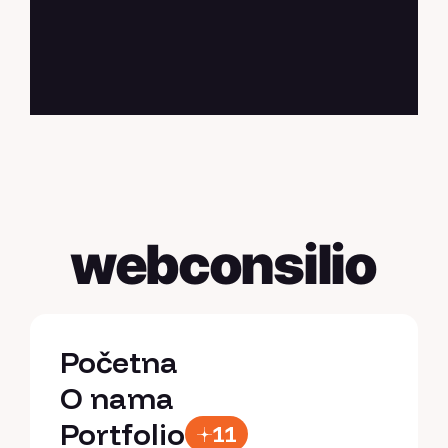
webconsilio
Početna
Početna
O nama
O nama
Portfolio
11