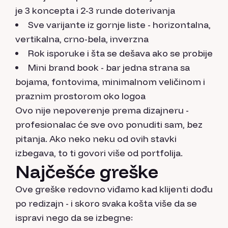
je 3 koncepta i 2-3 runde doterivanja
Sve varijante iz gornje liste - horizontalna,
vertikalna, crno-bela, inverzna
Rok isporuke i šta se dešava ako se probije
Mini brand book - bar jedna strana sa
bojama, fontovima, minimalnom veličinom i
praznim prostorom oko logoa
Ovo nije nepoverenje prema dizajneru -
profesionalac će sve ovo ponuditi sam, bez
pitanja. Ako neko neku od ovih stavki
izbegava, to ti govori više od portfolija.
Najčešće greške
Ove greške redovno viđamo kad klijenti dođu
po redizajn - i skoro svaka košta više da se
ispravi nego da se izbegne: