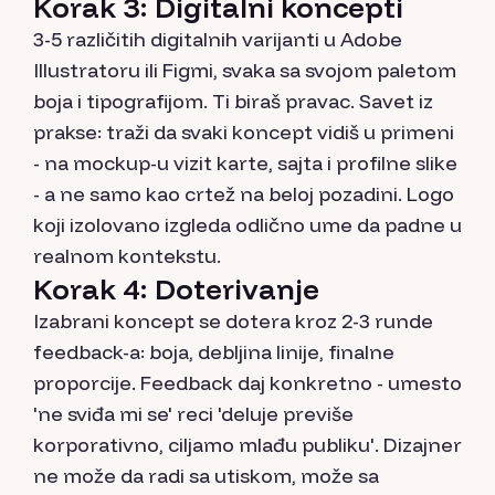
Korak 3: Digitalni koncepti
3-5 različitih digitalnih varijanti u Adobe
Illustratoru ili Figmi, svaka sa svojom paletom
boja i tipografijom. Ti biraš pravac. Savet iz
prakse: traži da svaki koncept vidiš u primeni
- na mockup-u vizit karte, sajta i profilne slike
- a ne samo kao crtež na beloj pozadini. Logo
koji izolovano izgleda odlično ume da padne u
realnom kontekstu.
Korak 4: Doterivanje
Izabrani koncept se dotera kroz 2-3 runde
feedback-a: boja, debljina linije, finalne
proporcije. Feedback daj konkretno - umesto
'ne sviđa mi se' reci 'deluje previše
korporativno, ciljamo mlađu publiku'. Dizajner
ne može da radi sa utiskom, može sa