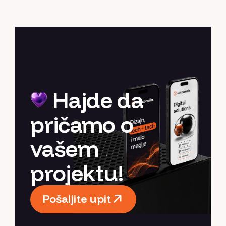
Hajde da
pričamo o
vašem
projektu!
Pošaljite upit
Pošaljite upit