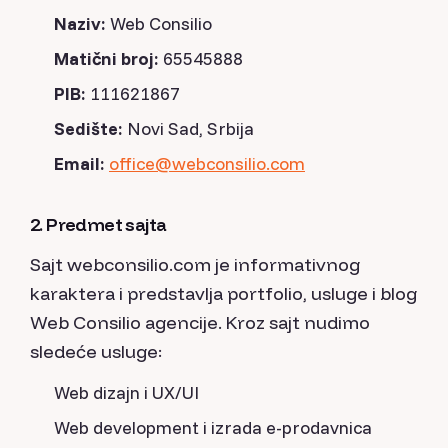
Naziv:
Web Consilio
Matični broj:
65545888
PIB:
111621867
Sedište:
Novi Sad, Srbija
Email:
office@webconsilio.com
2. Predmet sajta
Sajt webconsilio.com je informativnog
karaktera i predstavlja portfolio, usluge i blog
Web Consilio agencije. Kroz sajt nudimo
sledeće usluge:
Web dizajn i UX/UI
Web development i izrada e-prodavnica