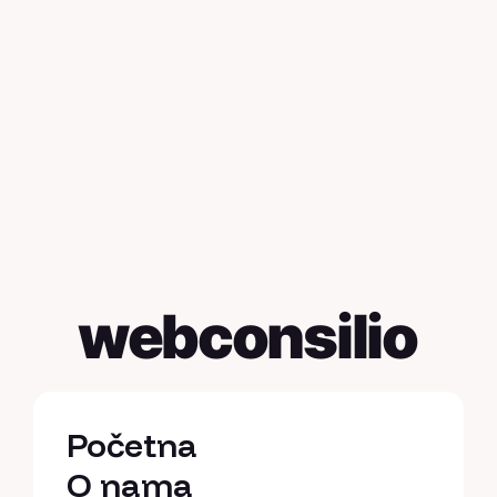
webconsilio
Početna
Početna
O nama