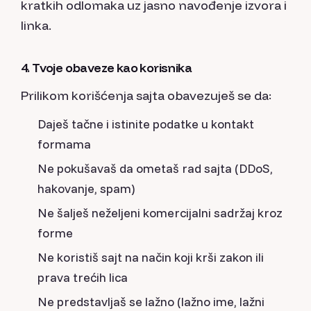
kratkih odlomaka uz jasno navođenje izvora i
linka.
4. Tvoje obaveze kao korisnika
Prilikom korišćenja sajta obavezuješ se da:
Daješ tačne i istinite podatke u kontakt
formama
Ne pokušavaš da ometaš rad sajta (DDoS,
hakovanje, spam)
Ne šalješ neželjeni komercijalni sadržaj kroz
forme
Ne koristiš sajt na način koji krši zakon ili
prava trećih lica
Ne predstavljaš se lažno (lažno ime, lažni