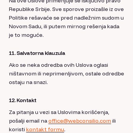
Na ove Uslove primenjuje se isključivo pravo
Republike Srbije. Sve sporove proizašle iz ove
Politike rešavaće se pred nadležnim sudom u
Novom Sadu, ili putem mirnog rešenja kada
je to moguće.
11. Salvatorna klauzula
Ako se neka odredba ovih Uslova oglasi
ništavnom ili neprimenljivom, ostale odredbe
ostaju na snazi.
12. Kontakt
Za pitanja u vezi sa Uslovima korišćenja,
pošalji email na
office@webconsilio.com
ili
koristi
kontakt formu
.