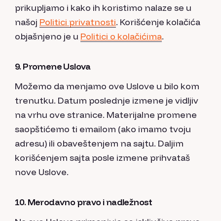
prikupljamo i kako ih koristimo nalaze se u
našoj
Politici privatnosti
. Korišćenje kolačića
objašnjeno je u
Politici o kolačićima
.
9. Promene Uslova
Možemo da menjamo ove Uslove u bilo kom
trenutku. Datum poslednje izmene je vidljiv
na vrhu ove stranice. Materijalne promene
saopštićemo ti emailom (ako imamo tvoju
adresu) ili obaveštenjem na sajtu. Daljim
korišćenjem sajta posle izmene prihvataš
nove Uslove.
10. Merodavno pravo i nadležnost