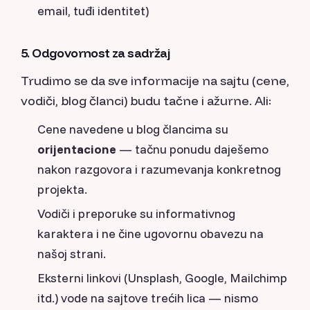
email, tuđi identitet)
5. Odgovornost za sadržaj
Trudimo se da sve informacije na sajtu (cene,
vodiči, blog članci) budu tačne i ažurne. Ali:
Cene navedene u blog člancima su
orijentacione
— tačnu ponudu daješemo
nakon razgovora i razumevanja konkretnog
projekta.
Vodiči i preporuke su informativnog
karaktera i ne čine ugovornu obavezu na
našoj strani.
Eksterni linkovi (Unsplash, Google, Mailchimp
itd.) vode na sajtove trećih lica — nismo