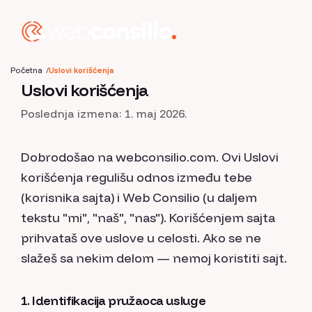
Početna
Uslovi korišćenja
Uslovi korišćenja
Poslednja izmena: 1. maj 2026.
Dobrodošao na webconsilio.com. Ovi Uslovi
korišćenja regulišu odnos između tebe
(korisnika sajta) i Web Consilio (u daljem
tekstu "mi", "naš", "nas"). Korišćenjem sajta
prihvataš ove uslove u celosti. Ako se ne
slažeš sa nekim delom — nemoj koristiti sajt.
1. Identifikacija pružaoca usluge