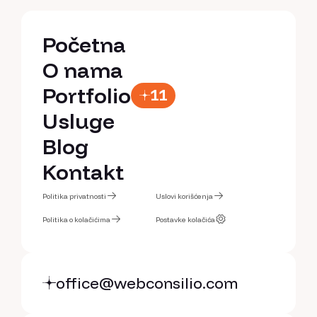
Početna
Početna
O nama
O nama
Portfolio
11
Portfolio
Usluge
Usluge
Blog
Blog
Kontakt
Kontakt
Politika privatnosti
Uslovi korišćenja
Politika privatnosti
Politika o kolačićima
Uslovi korišćenja
Postavke kolačića
Politika o kolačićima
Postavke kolačića
office@webconsilio.com