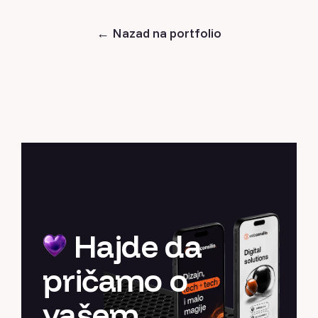
←
Nazad na portfolio
Hajde da
pričamo o
vašem