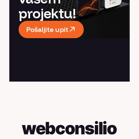
projektu!
Pošaljite upit
Pošaljite upit
webconsilio