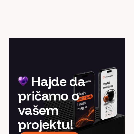
Hajde da
pričamo o
vašem
projektu!