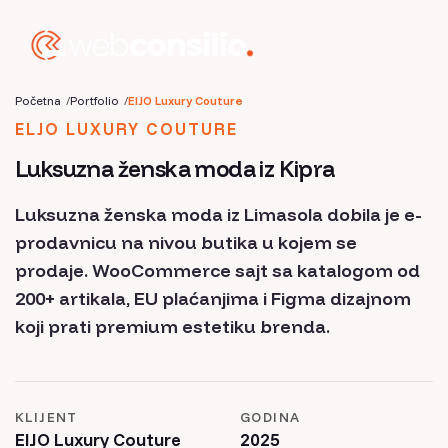
Početna
Portfolio
ElJO Luxury Couture
ELJO LUXURY COUTURE
Luksuzna ženska moda iz Kipra
Luksuzna ženska moda iz Limasola dobila je e-
prodavnicu na nivou butika u kojem se
prodaje. WooCommerce sajt sa katalogom od
200+ artikala, EU plaćanjima i Figma dizajnom
koji prati premium estetiku brenda.
KLIJENT
GODINA
ElJO Luxury Couture
2025