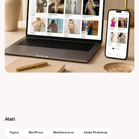
Alati
Figma
WordPress
WooCommerce
Adobe Photoshop