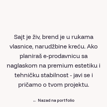
Sajt je živ, brend je u rukama
vlasnice, narudžbine kreću. Ako
planiraš e-prodavnicu sa
naglaskom na premium estetiku i
tehničku stabilnost - javi se i
pričamo o tvom projektu.
←
Nazad na portfolio