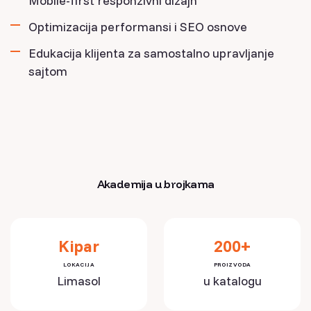
Mobile-first responzivni dizajn
Optimizacija performansi i SEO osnove
Edukacija klijenta za samostalno upravljanje
sajtom
Akademija u brojkama
Kipar
200+
LOKACIJA
PROIZVODA
Limasol
u katalogu