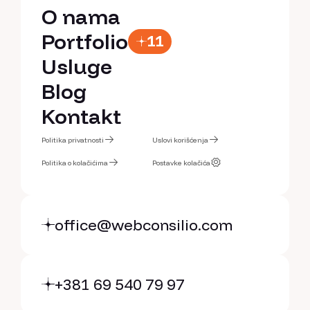
Početna
O nama
O nama
Portfolio
11
Portfolio
Usluge
Usluge
Blog
Blog
Kontakt
Kontakt
Politika privatnosti
Uslovi korišćenja
Politika privatnosti
Politika o kolačićima
Uslovi korišćenja
Postavke kolačića
Politika o kolačićima
Postavke kolačića
office@webconsilio.com
+381 69 540 79 97