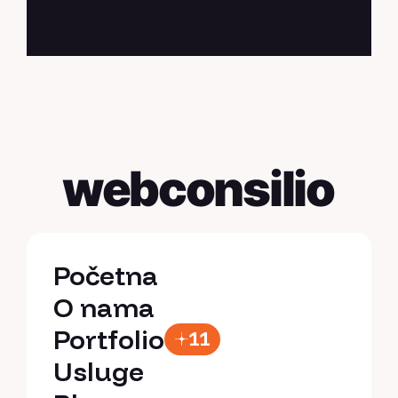
webconsilio
Početna
Početna
O nama
O nama
Portfolio
11
Portfolio
Usluge