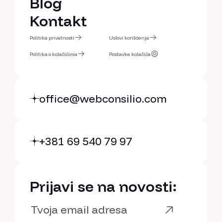
Usluge
Blog
Blog
Kontakt
Kontakt
Politika privatnosti
Uslovi korišćenja
Politika privatnosti
Politika o kolačićima
Uslovi korišćenja
Postavke kolačića
Politika o kolačićima
Postavke kolačića
office@webconsilio.com
+381 69 540 79 97
Prijavi se na novosti: