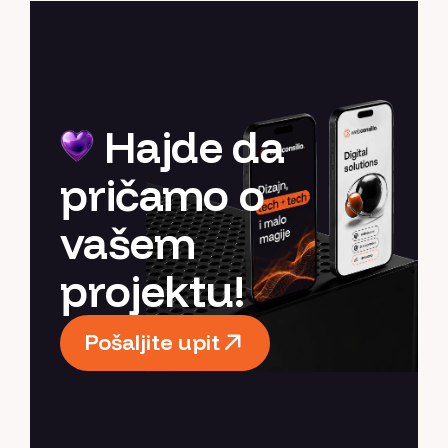
Hajde da
pričamo o
vašem
projektu!
Pošaljite upit
Pošaljite upit