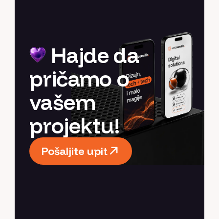
Hajde da
pričamo o
vašem
projektu!
Pošaljite upit
Pošaljite upit