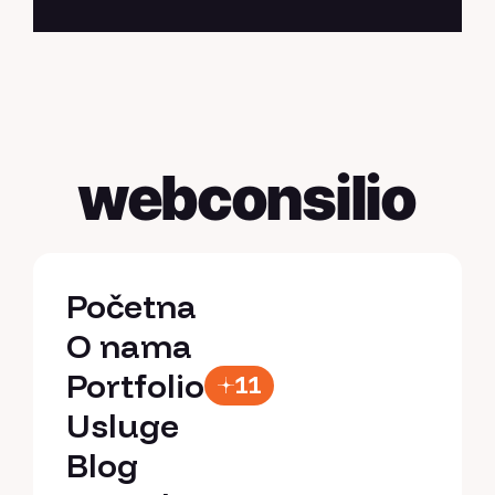
webconsilio
Početna
Početna
O nama
O nama
Portfolio
11
Portfolio
Usluge
Usluge
Blog