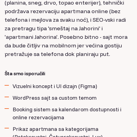
(planina, sneg, drvo, topao enterijer), tehnički
podržava rezervaciju apartmana online (bez
telefona i mejlova za svaku noć), i SEO-vski radi
za pretragu tipa 'smeštaj na Jahorini' i
'apartmani Jahorina'. Posebno bitno - sajt mora
da bude čitljiv na mobilnom jer većina gostiju
pretražuje sa telefona dok planiraju put.
Šta smo isporučili
Vizuelni koncept i UI dizajn (Figma)
WordPress sajt sa custom temom
Booking sistem sa kalendarom dostupnosti i
online rezervacijama
Prikaz apartmana sa kategorijama
(Petokrevetni, Četvorokrevetni, Lux)