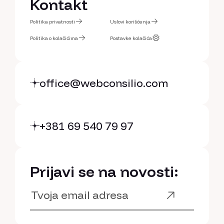
Blog
Kontakt
Kontakt
Politika privatnosti
Uslovi korišćenja
Politika privatnosti
Politika o kolačićima
Uslovi korišćenja
Postavke kolačića
Politika o kolačićima
Postavke kolačića
office@webconsilio.com
+381 69 540 79 97
Prijavi se na novosti: