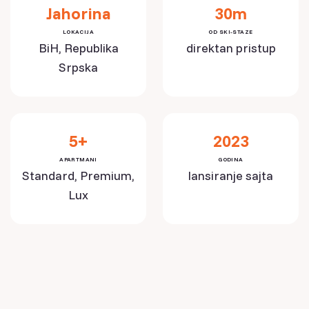
Jahorina
30m
LOKACIJA
OD SKI-STAZE
BiH, Republika
direktan pristup
Srpska
5+
2023
APARTMANI
GODINA
Standard, Premium,
lansiranje sajta
Lux