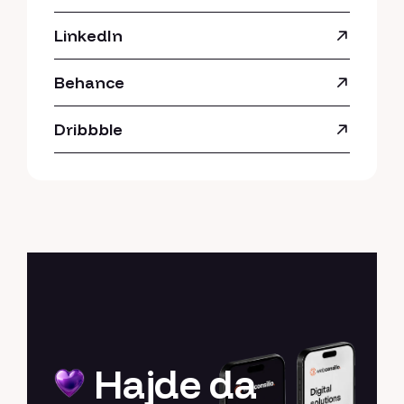
LinkedIn
Behance
Dribbble
Hajde da