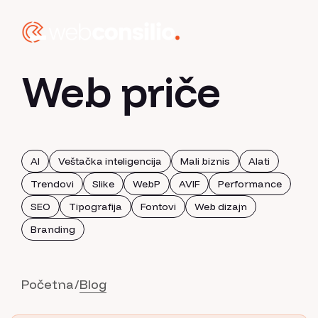
Web priče
AI
Veštačka inteligencija
Mali biznis
Alati
Trendovi
Slike
WebP
AVIF
Performance
SEO
Tipografija
Fontovi
Web dizajn
Branding
Početna
Blog