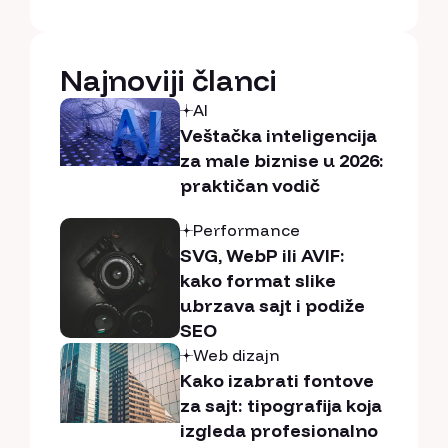
Najnoviji članci
AI
Veštačka inteligencija
za male biznise u 2026:
praktičan vodič
Performance
SVG, WebP ili AVIF:
kako format slike
ubrzava sajt i podiže
SEO
Web dizajn
Kako izabrati fontove
za sajt: tipografija koja
izgleda profesionalno