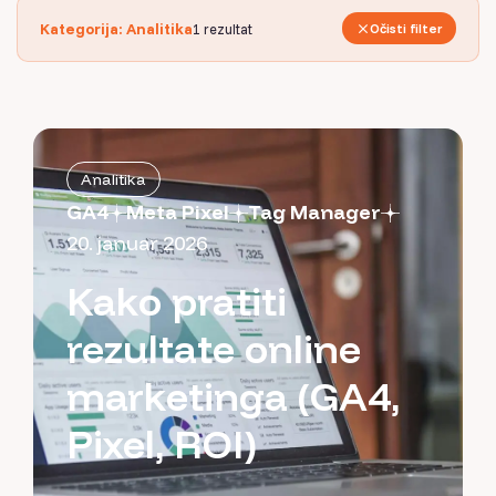
Kategorija: Analitika
1
rezultat
Očisti filter
Analitika
GA4
Meta Pixel
Tag Manager
20. januar 2026
Kako pratiti
rezultate online
marketinga (GA4,
Pixel, ROI)