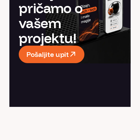
pričamo o
vašem
projektu!
Pošaljite upit
Pošaljite upit