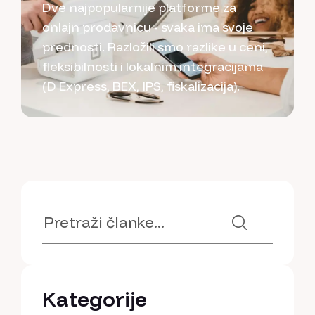
Dve najpopularnije platforme za
onlajn prodavnicu - svaka ima svoje
prednosti. Razložili smo razlike u ceni,
fleksibilnosti i lokalnim integracijama
(D Express, BEX, IPS, fiskalizacija).
Kategorije