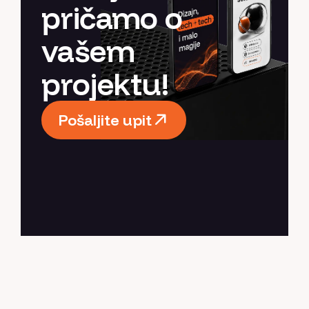
pričamo o
vašem
projektu!
Pošaljite upit
Pošaljite upit