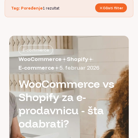
Tag: Poređenje
1
rezultat
Očisti filter
E-commerce
WooCommerce
Shopify
E-commerce
5. februar 2026
WooCommerce vs
Shopify za e-
prodavnicu - šta
odabrati?