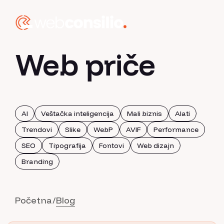
Web priče
AI
Veštačka inteligencija
Mali biznis
Alati
Trendovi
Slike
WebP
AVIF
Performance
SEO
Tipografija
Fontovi
Web dizajn
Branding
Početna
Blog