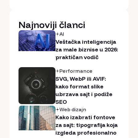
Najnoviji članci
AI
Veštačka inteligencija
za male biznise u 2026:
praktičan vodič
Performance
SVG, WebP ili AVIF:
kako format slike
ubrzava sajt i podiže
SEO
Web dizajn
Kako izabrati fontove
za sajt: tipografija koja
izgleda profesionalno