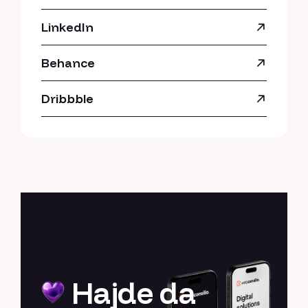
LinkedIn
Behance
Dribbble
Hajde da